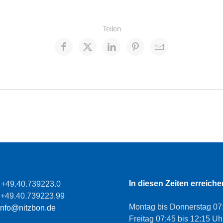
Teilen
In diesen Zeiten erreiche
: +49.40.739223.0
: +49.40.739223.99
Montag bis Donnerstag 07:
info@nitzbon.de
Freitag 07:45 bis 12:15 Uh