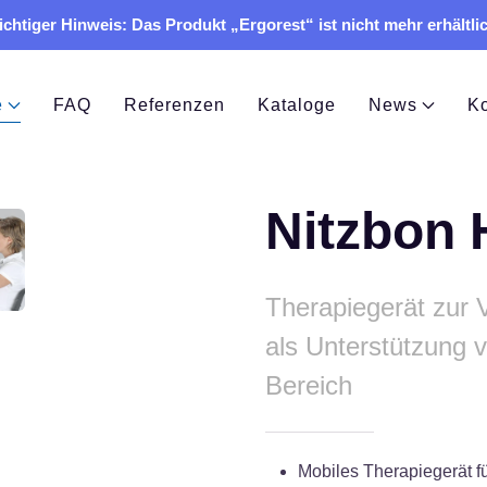
chtiger Hinweis: Das Produkt „Ergorest“ ist nicht mehr erhältli
e
FAQ
Referenzen
Kataloge
News
Ko
Nitzbon 
Therapiegerät zur 
als Unterstützung v
Bereich
Mobiles Therapiegerät f