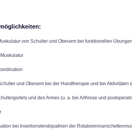
möglichkeiten:
uskulatur von Schulter und Oberarm bei funktionellen Übunge
 Muskulatur
ordination
Schulter und Oberarm bei der Handtherapie und bei Aktivitäten 
hultergürtels und des Armes (u. a. bei Arthrose und postoperat
r
on bei Insertions­tendopathien der Rotatoren­manschetten­mu